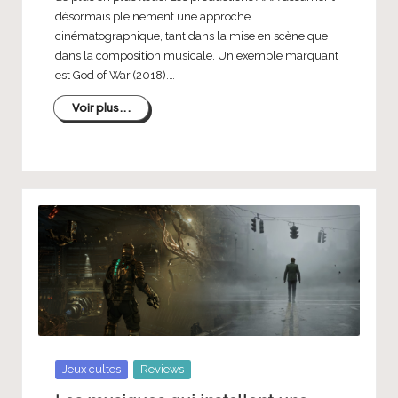
désormais pleinement une approche
cinématographique, tant dans la mise en scène que
dans la composition musicale. Un exemple marquant
est God of War (2018).…
Voir plus...
Posted
Jeux cultes
Reviews
in