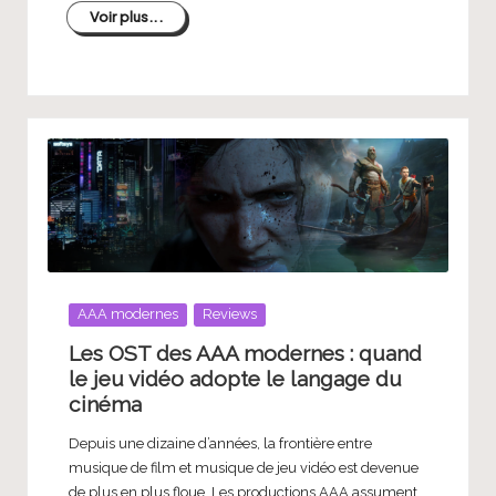
Voir plus...
Posted
AAA modernes
Reviews
in
Les OST des AAA modernes : quand
le jeu vidéo adopte le langage du
cinéma
Depuis une dizaine d’années, la frontière entre
musique de film et musique de jeu vidéo est devenue
de plus en plus floue. Les productions AAA assument