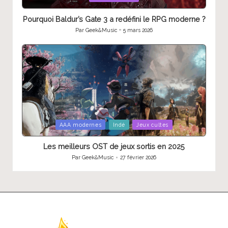
in
Pourquoi Baldur’s Gate 3 a redéfini le RPG moderne ?
Par
Geek&Music
5 mars 2026
Publié
par
Posted
AAA modernes
Indé
Jeux cultes
in
Les meilleurs OST de jeux sortis en 2025
Par
Geek&Music
27 février 2026
Publié
par