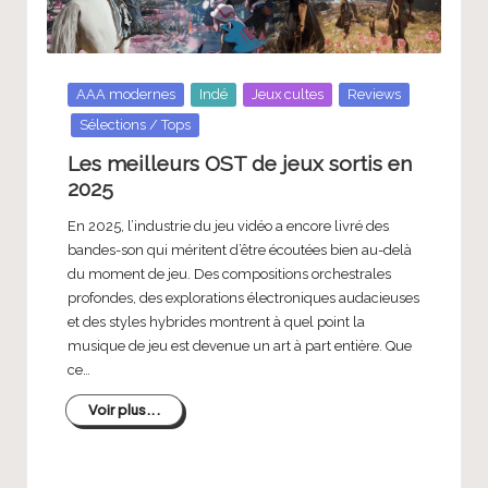
c
Posted
AAA modernes
Indé
Jeux cultes
Reviews
in
Sélections / Tops
Les meilleurs OST de jeux sortis en
2025
En 2025, l’industrie du jeu vidéo a encore livré des
bandes-son qui méritent d’être écoutées bien au-delà
du moment de jeu. Des compositions orchestrales
profondes, des explorations électroniques audacieuses
et des styles hybrides montrent à quel point la
musique de jeu est devenue un art à part entière. Que
ce…
Voir plus...