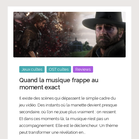
Posted
Jeux cultes
OST cultes
Reviews
in
Quand la musique frappe au
moment exact
Il existe des scènes qui dépassent le simple cadre du
jeu vidéo. Des instants où la manette devient presque
secondaire, où l’on ne joue plus vraiment : on ressent.
Et dans ces moments-là, la musique n’est pas un
accompagnement. Elle est le déclencheur. Un thème
peut transformer une révélation en…