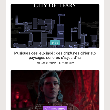
par
Posted
Indé
in
Musiques des jeux indé : des chiptunes d’hier aux
paysages sonores d’aujourd’hui
Par
Geek&Music
12 mars 2026
Publié
par
Posted
AAA modernes