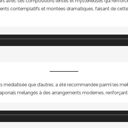
rs avec ses compositions lentes et mystérieuses qui renforc
nts contemplatifs et montées dramatiques, faisant de cet
ns médiatisée que d’autres, a été recommandée parmi les meill
els japonais mélangés à des arrangements modernes, renforçan