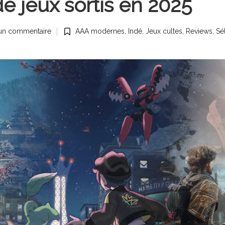
e jeux sortis en 2025
un commentaire
AAA modernes
,
Indé
,
Jeux cultes
,
Reviews
,
Sé
Posted
in