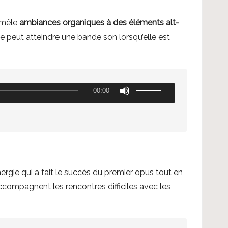
s
e
e
 mêle
ambiances organiques à des éléments alt-
s
z
 peut atteindre une bande son lorsqu’elle est
h
l
a
e
u
s
t
U
00:00
f
/
t
l
b
i
è
a
l
c
s
i
h
p
s
e
o
e
rgie qui a fait le succès du premier opus tout en
s
u
z
ompagnent les rencontres difficiles avec les
h
r
l
a
a
e
u
u
s