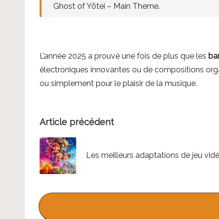
c
Ghost of Yōtei – Main Theme.
t
e
u
L’année 2025 a prouvé une fois de plus que les
ban
r
électroniques innovantes ou de compositions orga
a
ou simplement pour le plaisir de la musique.
u
d
i
Post
Article précédent
o
navigation
Les meilleurs adaptations de jeu vi