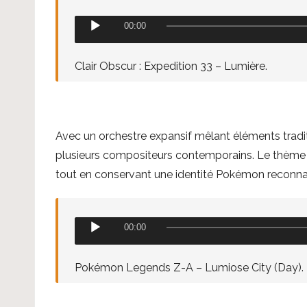
L
00:00
e
c
Clair Obscur : Expedition 33 – Lumière.
t
e
u
Avec un orchestre expansif mêlant éléments tradi
r
plusieurs compositeurs contemporains. Le thèm
a
tout en conservant une identité Pokémon reconna
u
d
i
L
00:00
o
e
c
Pokémon Legends Z-A – Lumiose City (Day).
t
e