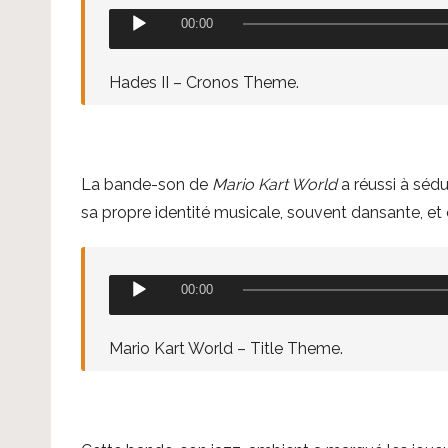
i
L
00:00
o
e
c
Hades II – Cronos Theme.
t
e
u
La bande-son de
Mario Kart World
a réussi à séd
r
sa propre identité musicale, souvent dansante, et
a
u
d
L
00:00
i
e
o
c
Mario Kart World – Title Theme.
t
e
u