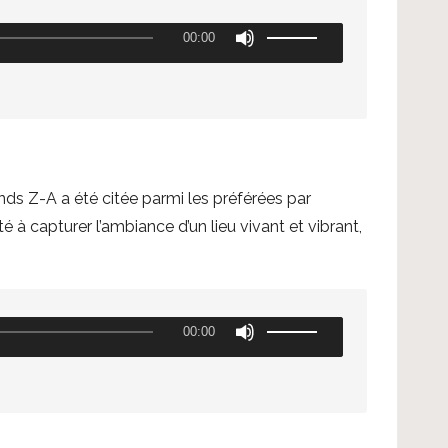
U
00:00
t
i
l
i
s
e
s Z-A a été citée parmi les préférées par
z
é à capturer l’ambiance d’un lieu vivant et vibrant,
l
e
s
U
00:00
f
t
l
i
è
l
c
i
h