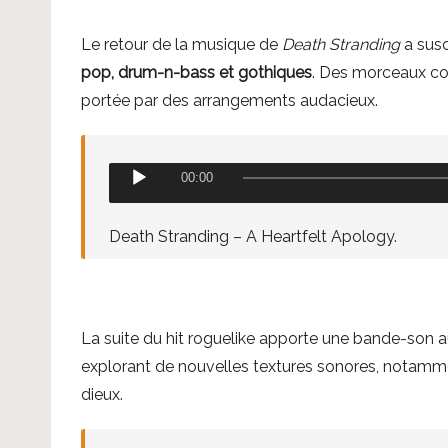
u
Le retour de la musique de
Death Stranding
a susc
r
pop, drum-n-bass et gothiques
. Des morceaux 
a
portée par des arrangements audacieux.
u
d
i
L
00:00
o
e
c
Death Stranding – A Heartfelt Apology.
t
e
u
La suite du hit roguelike apporte une bande-son a
r
explorant de nouvelles textures sonores, notamm
a
dieux.
u
d