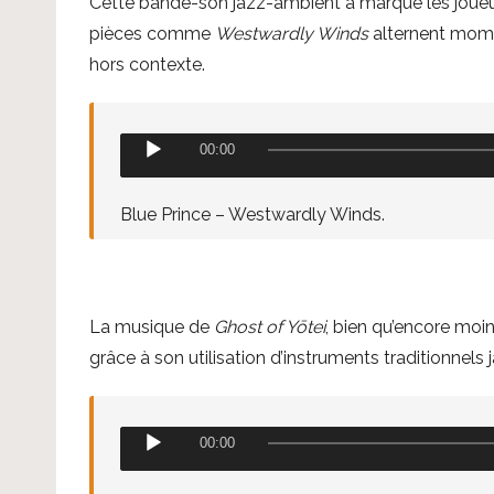
Cette bande-son jazz-ambient a marqué les joueu
r
pièces comme
Westwardly Winds
alternent mome
a
hors contexte.
u
d
i
L
00:00
o
e
c
Blue Prince – Westwardly Winds.
t
e
u
La musique de
Ghost of Yōtei
, bien qu’encore moi
r
grâce à son utilisation d’instruments traditionn
a
u
d
L
00:00
i
e
o